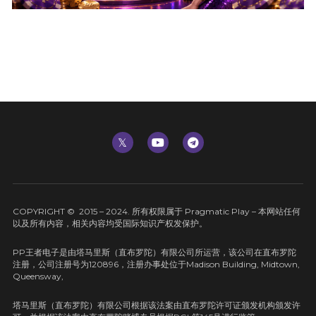
COPYRIGHT ©  2015 – 2024. 所有权限属于 Pragmatic Play – 本网站任何
以及所有内容，相关内容均受国际知识产权发保护。
PP王者电子是由塔马里斯（直布罗陀）有限公司所运营，该公司在直布罗陀
注册，公司注册号为120896，注册办事处位于Madison Building, Midtown, 
Queensway,
塔马里斯（直布罗陀）有限公司根据该法案由直布罗陀许可证颁发机构颁发许