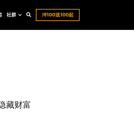
闻
社群
冲100送100起
隐藏财富