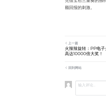
凭借宝石三重奏的独
额回报的刺激。
上一篇
火辣辣旋转：PP电
高达10000倍大奖！
回到网站