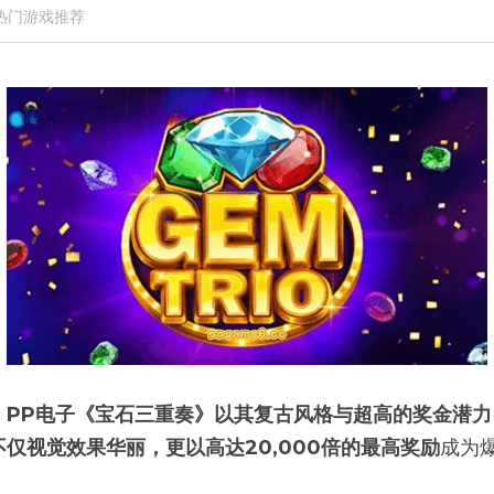
热门游戏推荐
，
PP电子《宝石三重奏》以其复古风格与超高的奖金潜
仅视觉效果华丽，更以高达20,000倍的最高奖励
成为