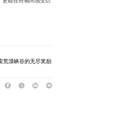
，更能在转轴间感受巨
索荒漠峡谷的无尽奖励