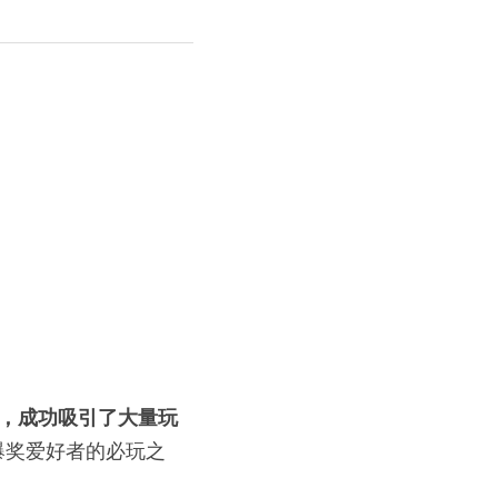
力，成功吸引了大量玩
爆奖爱好者的必玩之