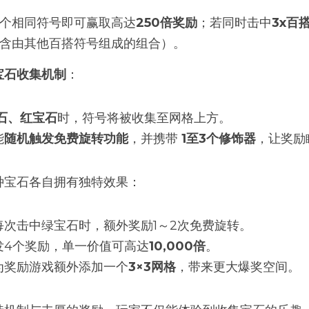
3个相同符号即可赢取高达
250倍奖励
；若同时击中
3x百
含由其他百搭符号组成的组合）。
宝石收集机制
：
石、红宝石
时，符号将被收集至网格上方。
能
随机触发免费旋转功能
，并携带 
1至3个修饰器
，让奖励
种宝石各自拥有独特效果：
每次击中绿宝石时，额外奖励1～2次免费旋转。
发4个奖励，单一价值可高达
10,000倍
。
为奖励游戏额外添加一个
3×3网格
，带来更大爆奖空间。