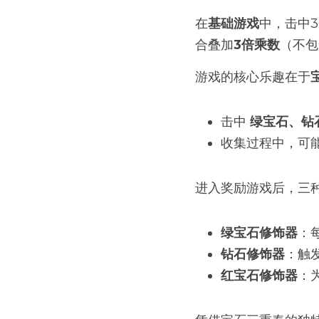
在
基础游戏
中，击中
合叠加
3倍乘数
（不包
游戏的核心乐趣在于
击中 
绿宝石、钻
收集过程中，可
进入奖励游戏后，三
绿宝石修饰器
：
钻石修饰器
：触
红宝石修饰器
：