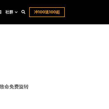
闻
社群
冲100送100起
 次致命免费旋转