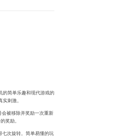
老虎机的简单乐趣和现代游戏的
真实刺激。
号会被移除并奖励一次重新
倍的奖励。
获得七次旋转。简单易懂的玩