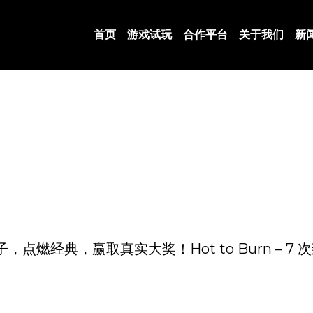
首页
游戏试玩
合作平台
关于我们
新
，点燃经典，赢取真实大奖！Hot to Burn – 7