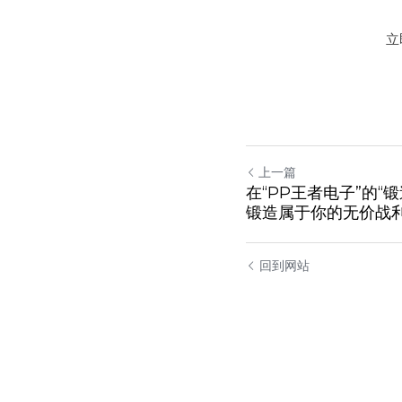
立
上一篇
在“PP王者电子”的“
锻造属于你的无价战
回到网站