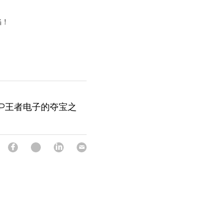
焰！
P王者电子的夺宝之