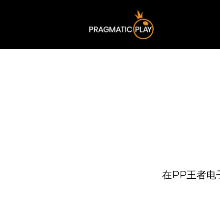
在
PP王者电子