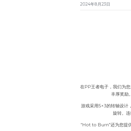
2024年8月23日
在PP王者电子，我们为您呈
丰厚奖励
游戏采用5×3的转轴设
旋转。连
“Hot to Burn