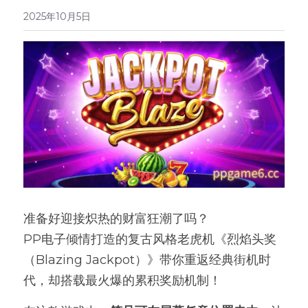
2025年10月5日
准备好迎接炽热的财富狂潮了吗？
PP电子倾情打造的复古风格老虎机《烈焰头奖
（Blazing Jackpot）》带你重返经典街机时
代，却搭载最火爆的累积奖励机制！