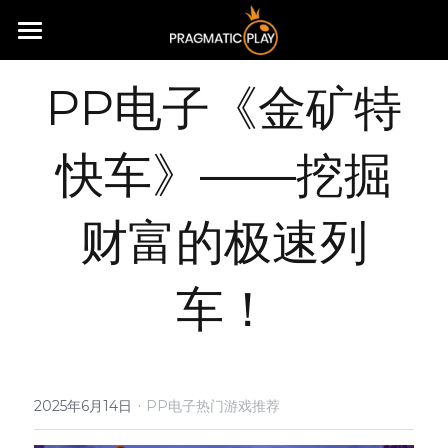
首页
PP电子《金矿特
游戏试玩
快车》——挖掘
合作平台
关于我们
财富的极速列
新闻
车！
社群
(X) Twitter
搜索
Youtube
·
2025年6月14日
PP电子热门游戏推荐
冲100送100起