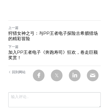
上一篇
狩猎女神之弓：与PP王者电子探险古希腊猎场
的精彩冒险
下一篇
加入PP王者电子《奔跑寿司》狂欢，卷走巨额
奖赏！
回到网站