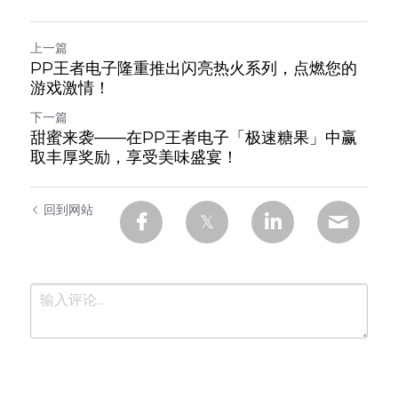
上一篇
PP王者电子隆重推出闪亮热火系列，点燃您的
游戏激情！
下一篇
甜蜜来袭——在PP王者电子「极速糖果」中赢
取丰厚奖励，享受美味盛宴！
回到网站