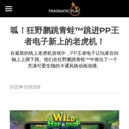
首页
呱！狂野鹏跳青蛙™跳进PP王
游戏试玩
者电子新上的老虎机！
合作平台
在最新的线上老虎机游戏中，PP王者电子让玩家在转
轴上上蹿下跳。他们在狂野鹏跳青蛙™中推出了一个
关于我们
充满可爱生物的卡通风格动画池塘。
新闻
社群
2022年10月25日
(X) Twitter
搜索
Youtube
冲100送100起