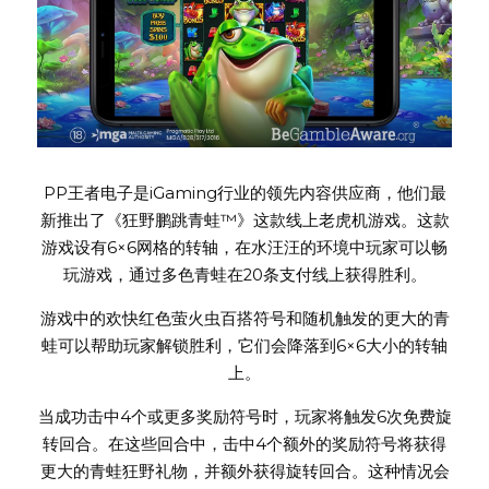
PP王者电子是iGaming行业的领先内容供应商，他们最
新推出了《狂野鹏跳青蛙™》这款线上老虎机游戏。这款
游戏设有6×6网格的转轴，在水汪汪的环境中玩家可以畅
玩游戏，通过多色青蛙在20条支付线上获得胜利。
游戏中的欢快红色萤火虫百搭符号和随机触发的更大的青
蛙可以帮助玩家解锁胜利，它们会降落到6×6大小的转轴
上。
当成功击中4个或更多奖励符号时，玩家将触发6次免费旋
转回合。在这些回合中，击中4个额外的奖励符号将获得
更大的青蛙狂野礼物，并额外获得旋转回合。这种情况会