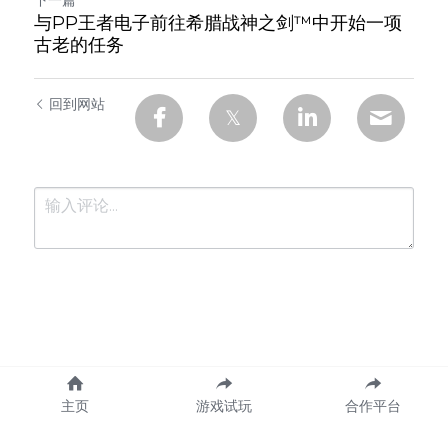
与PP王者电子前往希腊战神之剑™中开始一项
古老的任务
回到网站
提交
取消
主页
游戏试玩
合作平台