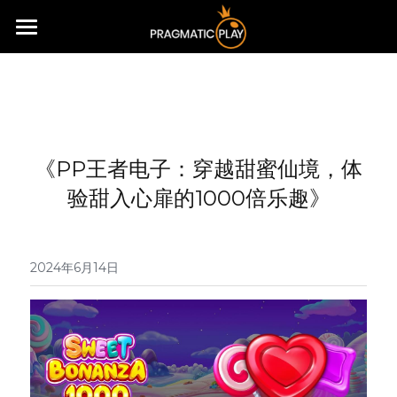
首页
游戏试玩
合作平台
《PP王者电子：穿越甜蜜仙境，体
关于我们
验甜入心扉的1000倍乐趣》
新闻
社群
2024年6月14日
(X) Twitter
搜索
Youtube
冲100送100起