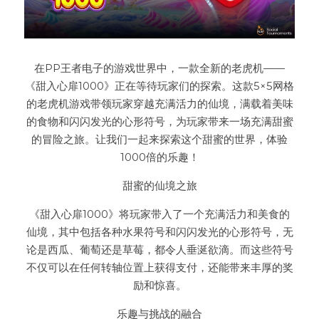
在PP王者电子的游戏世界中，一款全新的老虎机——
《甜入心扉1000》正在等待玩家们的探索。这款5×5网格
的老虎机游戏带领玩家穿越充满活力的仙境，满载着美味
的食物和闪闪发光的心形符号，为玩家带来一场充满甜蜜
的冒险之旅。让我们一起来探索这个甜蜜的世界，体验
1000倍的乐趣！
甜蜜的仙境之旅
《甜入心扉1000》将玩家带入了一个充满活力和美食的
仙境，其中包括各种水果符号和闪闪发光的心形符号，无
论是西瓜、葡萄还是草莓，都令人垂涎欲滴。而这些符号
不仅可以在任何转轴位置上获得支付，还能带来丰厚的奖
励和惊喜。
乐趣与挑战的融合