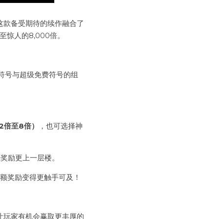
！这款备受期待的续作融合了
惊人的8,000倍。
符号与超级免费符号的组
2倍至8倍）
，也可选择神
让奖励更上一层楼。
额奖励变得更触手可及！
，让玩家有机会赢取更丰厚的