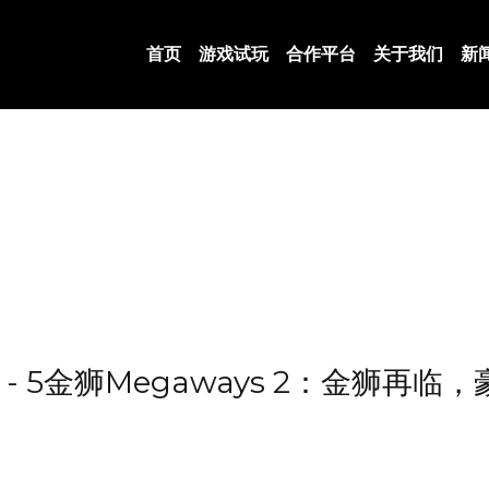
首页
游戏试玩
合作平台
关于我们
新
 - 5金狮Megaways 2：金狮再临