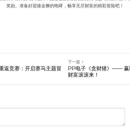
奖励。准备好迎接金狮的咆哮，畅享无尽财富的精彩冒险吧！
下一篇
鱼重返竞赛：开启赛马主题冒
PP电子《贪财猪》—— 赢
财富滚滚来！