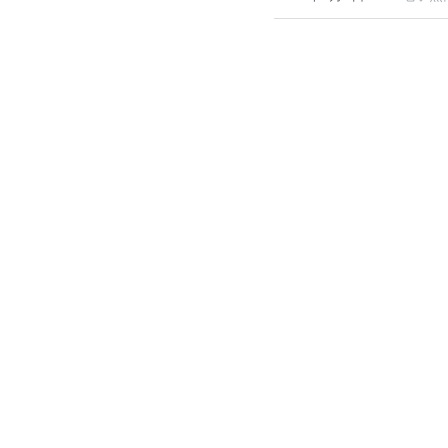
·
2025年3月6日
PP电子热