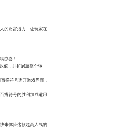
惊人的财富潜力，让玩家在
满惊喜！
的数值，并扩展至整个转
到百搭符号离开游戏界面，
百搭符号的胜利加成适用