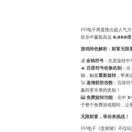
PP电子再度推出超人气
欢乐中赢取高达 
8,888倍
游戏特色解析：财富无限
💰 
金钱符号
：任意旋转中
🔥 
百搭符号收集机制
：当 
轴，触发
重新旋转
，带来
🚀 
递增获胜倍数
：百搭符
赢得更丰厚的奖励！
🎰 
免费旋转功能
：击中 
3
于整个免费游戏期间，让
无限财富，等你来挑战！